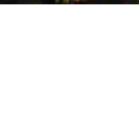
確かな技術で明日の未来を支えま
す
創業者の「迅速・丁寧・安心・安全」の意思を引き継ぎ、お客様
より更なる信頼を得られるよう、社業発展の為に努めてまいりま
す。
また、当社は2018年9月より福島復興支援に携わっています。
会社概要
Profile